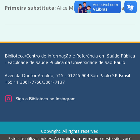
Primeira substituta:
Alice Mari Miyazaki de Souza
Biblioteca/Centro de Informação e Referência em Saúde Pública
- Faculdade de Saúde Pública da Universidade de São Paulo
Avenida Doutor Arnaldo, 715 - 01246-904 São Paulo SP Brasil
+55 11 3061-7760/3061-7137
Siga a Biblioteca no Instagram
Copyright. All rights reserved.
Este site utiliza cookies. Ao continuar navegando neste site, você
Proudly powered by WordPress
|
Education Hub by
WEN